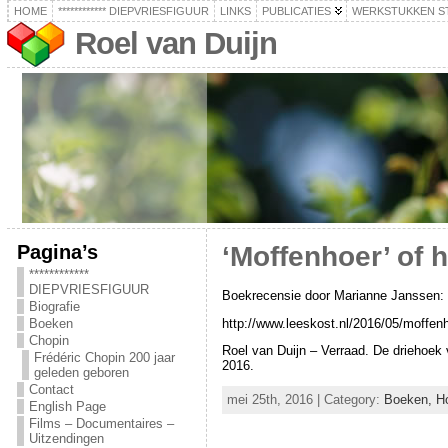
HOME
************ DIEPVRIESFIGUUR
LINKS
PUBLICATIES
WERKSTUKKEN S
Roel van Duijn
Pagina’s
‘Moffenhoer’ of 
************
DIEPVRIESFIGUUR
Boekrecensie door Marianne Janssen:
Biografie
http://www.leeskost.nl/2016/05/moffenh
Boeken
Chopin
Roel van Duijn – Verraad. De driehoek
Frédéric Chopin 200 jaar
2016.
geleden geboren
Contact
mei 25th, 2016 | Category:
Boeken,
H
English Page
Films – Documentaires –
Uitzendingen