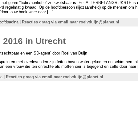
t het genre “fictie/nonfictie” zo kwetsbaar is. Het ALLERBELANGRIJKSTE is
k werd regelmatig kwaad. Op de hoofdpersoon (lijdzaamheid) op de mensen o
(door jouw boek weer naar […]
oofdpagina
|
Reacties graag via email naar roelvduijn@planet.nl
 2016 in Utrecht
sechtpaar en een SD-agent’ door Roel van Duijn
esprekken met overlevenden zijn feiten boven water gekomen en schimmen t
 van een vrouw die ten onrechte als moffenhoer is bejegend en zelfs door haar
na
|
Reacties graag via email naar roelvduijn@planet.nl