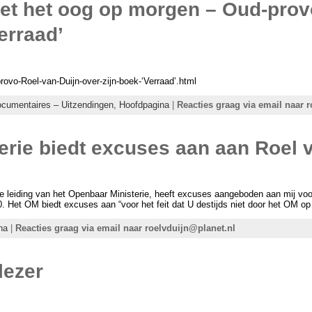
et het oog op morgen – Oud-prov
erraad’
rovo-Roel-van-Duijn-over-zijn-boek-‘Verraad’.html
ocumentaires – Uitzendingen,
Hoofdpagina
|
Reacties graag via email naar 
rie biedt excuses aan aan Roel 
e leiding van het Openbaar Ministerie, heeft excuses aangeboden aan mij voor 
0. Het OM biedt excuses aan “voor het feit dat U destijds niet door het OM o
na
|
Reacties graag via email naar roelvduijn@planet.nl
lezer