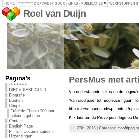
HOME
************ DIEPVRIESFIGUUR
LINKS
PUBLICATIES
WERKSTUKKEN S
Roel van Duijn
Pagina’s
PersMus met arti
************
DIEPVRIESFIGUUR
Via onderstaande link is op de pagina’s
Biografie
‘Van raddraaier tot modieuze figuur’ H
Boeken
Chopin
http://persmuseum.nl/wp-content/uplo
Frédéric Chopin 200 jaar
geleden geboren
Klik hier om de Provo-persiflage op De
Contact
English Page
juli 27th, 2015 | Category:
Hoofdpagin
Films – Documentaires –
Uitzendingen