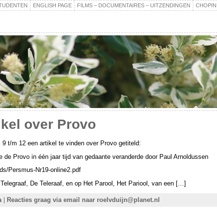
TUDENTEN
ENGLISH PAGE
FILMS – DOCUMENTAIRES – UITZENDINGEN
CHOPIN
kel over Provo
 9 t/m 12 een artikel te vinden over Provo getiteld:
oe de Provo in één jaar tijd van gedaante veranderde door Paul Arnoldussen
ads/Persmus-Nr19-online2.pdf
 Telegraaf, De Teleraaf, en op Het Parool, Het Pariool, van een […]
a
|
Reacties graag via email naar roelvduijn@planet.nl