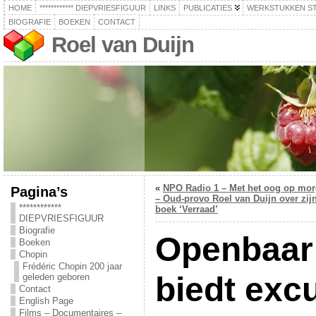
HOME
************ DIEPVRIESFIGUUR
LINKS
PUBLICATIES
WERKSTUKKEN S
BIOGRAFIE
BOEKEN
CONTACT
Roel van Duijn
«
NPO Radio 1 – Met het oog op mo
Pagina’s
– Oud-provo Roel van Duijn over zij
************
boek ‘Verraad’
DIEPVRIESFIGUUR
Biografie
Openbaar 
Boeken
Chopin
Frédéric Chopin 200 jaar
biedt exc
geleden geboren
Contact
English Page
Films – Documentaires –