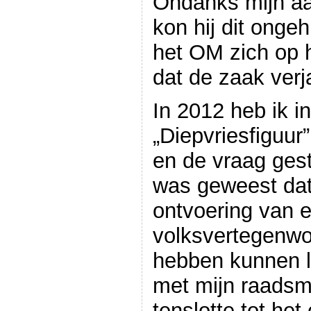
Ondanks mijn a
kon hij dit onge
het OM zich op 
dat de zaak verj
In 2012 heb ik i
„Diepvriesfiguur
en de vraag gest
was geweest dat p
ontvoering van 
volksvertegenwo
hebben kunnen l
met mijn raadsm
tenslotte tot het