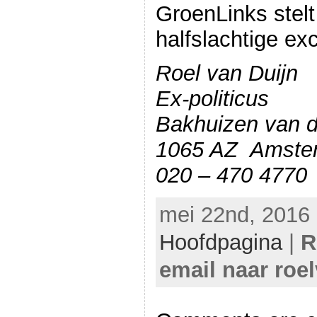
GroenLinks stel
halfslachtige ex
Roel van Duijn
Ex-politicus
Bakhuizen van d
1065 AZ Amste
020 – 470 4770
mei 22nd, 2016 
Hoofdpagina
|
R
email naar roe