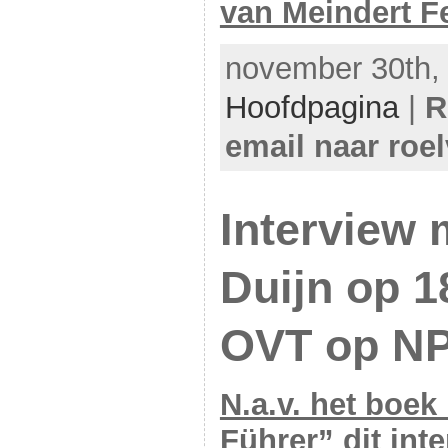
van Meindert 
november 30th, 
Hoofdpagina
|
R
email naar roe
Interview 
Duijn op 1
OVT op NP
N.a.v. het boek
Führer” dit in