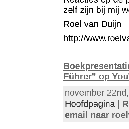
zelf zijn bij mij
Roel van Duijn
http://www.roelv
Boekpresentati
Führer” op Yo
november 22nd, 
Hoofdpagina
|
R
email naar roe