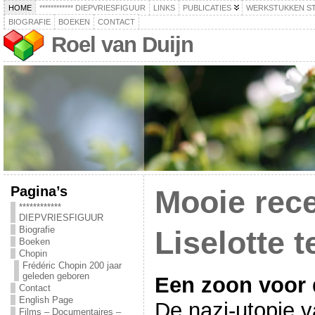
HOME
************ DIEPVRIESFIGUUR
LINKS
PUBLICATIES
WERKSTUKKEN S
BIOGRAFIE
BOEKEN
CONTACT
Roel van Duijn
Pagina’s
Mooie rec
************
DIEPVRIESFIGUUR
Biografie
Liselotte 
Boeken
Chopin
Frédéric Chopin 200 jaar
geleden geboren
Een zoon voor 
Contact
English Page
De nazi-utopie v
Films – Documentaires –