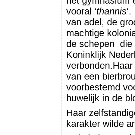
het gymnasium en
vooral ‘
thannis
‘
van adel, de gr
machtige kolonia
de schepen die 
Koninklijk Neder
verbonden.Haar 
van een bierbrouw
voorbestemd voo
huwelijk in de b
Haar zelfstandig
karakter wilde a