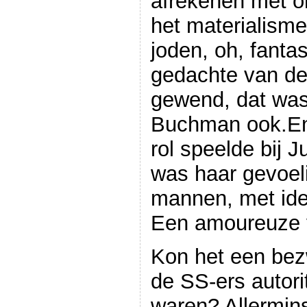
afrekenen met o
het materialisme
joden, oh, fanta
gedachte van de 
gewend, dat was
Buchman ook.En
rol speelde bij 
was haar gevoeli
mannen, met ide
Een amoureuze v
Kon het een bezw
de SS-ers autorit
waren? Allermins