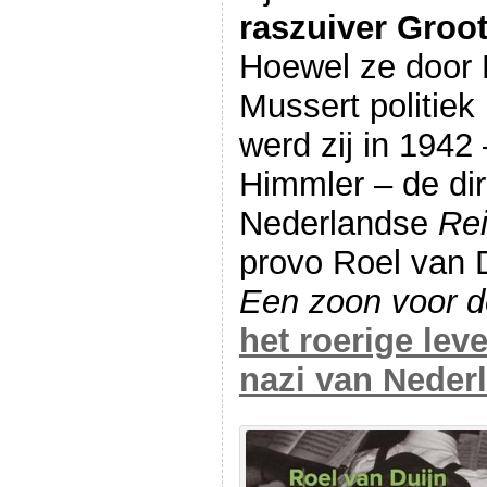
raszuiver Groo
Hoewel ze door 
Mussert politiek
werd zij in 1942
Himmler – de dir
Nederlandse
Rei
provo Roel van D
Een zoon voor d
het roerige lev
nazi van Neder