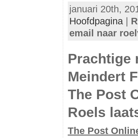
januari 20th, 20
Hoofdpagina
|
R
email naar roe
Prachtige 
Meindert 
The Post O
Roels laat
The Post Onlin