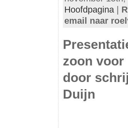
Hoofdpagina
|
R
email naar roe
Presentati
zoon voor 
door schri
Duijn