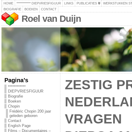
HOME
************ DIEPVRIESFIGUUR
LINKS
PUBLICATIES
WERKSTUKKEN S
BIOGRAFIE
BOEKEN
CONTACT
Roel van Duijn
Pagina’s
ZESTIG P
************
DIEPVRIESFIGUUR
Biografie
NEDERLA
Boeken
Chopin
Frédéric Chopin 200 jaar
VRAGEN
geleden geboren
Contact
English Page
Films – Documentaires –