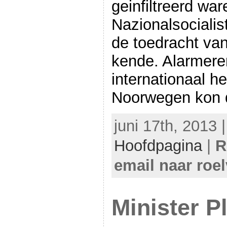
geinfiltreerd war
Nazionalsocialis
de toedracht van
kende. Alarmere
internationaal h
Noorwegen kon d
juni 17th, 2013 
Hoofdpagina
|
R
email naar roe
Minister P