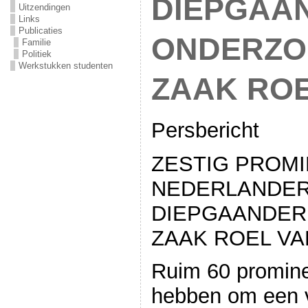
DIEPGAA
Uitzendingen
Links
Publicaties
ONDERZOE
Familie
Politiek
Werkstukken studenten
ZAAK ROE
Persbericht
ZESTIG PROM
NEDERLANDE
DIEPGAANDER
ZAAK ROEL VA
Ruim 60 promine
hebben om een v