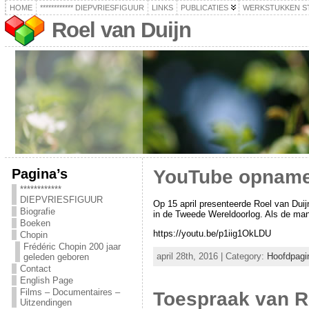
HOME
************ DIEPVRIESFIGUUR
LINKS
PUBLICATIES
WERKSTUKKEN S
Roel van Duijn
Pagina’s
YouTube opname 
************
DIEPVRIESFIGUUR
Op 15 april presenteerde Roel van Duij
Biografie
in de Tweede Wereldoorlog. Als de man
Boeken
https://youtu.be/p1iig1OkLDU
Chopin
Frédéric Chopin 200 jaar
april 28th, 2016 | Category:
Hoofdpagi
geleden geboren
Contact
English Page
Films – Documentaires –
Toespraak van R
Uitzendingen