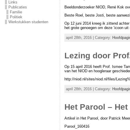
Links
Publicaties
Beeldonderzoeker NIOD, René Kok over 
Familie
Beste Roel, beste Josti, beste aanwez
Politiek
Werkstukken studenten
Op 12 juni 2014 kreeg ik zittend achte
het grote genoegen om deze ‘icoon uit
april 28th, 2016 | Category:
Hoofdpagi
Lezing door Pro
Op 15 april 2016 heeft Prof. Ismee Ta
van het NIOD en hoogleraar geschiedeni
http://niod.nl/sites/niod.nl/files
april 28th, 2016 | Category:
Hoofdpagi
Het Parool – Het 
Artikel in Het Parool, door Patrick Mee
Parool_160416