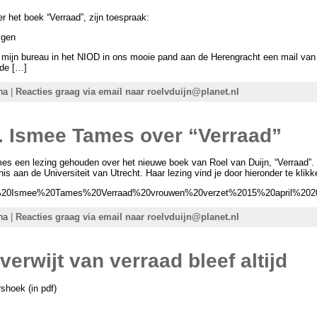
het boek “Verraad”, zijn toespraak:
igen
r mijn bureau in het NIOD in ons mooie pand aan de Herengracht een mail van
 de […]
na
|
Reacties graag via email naar roelvduijn@planet.nl
f. Ismee Tames over “Verraad”
mes een lezing gehouden over het nieuwe boek van Roel van Duijn, “Verraad”
s aan de Universiteit van Utrecht. Haar lezing vind je door hieronder te klikk
/Lezing%20Ismee%20Tames%20Verraad%20vrouwen%20verzet%2015%20april%202
na
|
Reacties graag via email naar roelvduijn@planet.nl
verwijt van verraad bleef altijd
rshoek (in pdf)