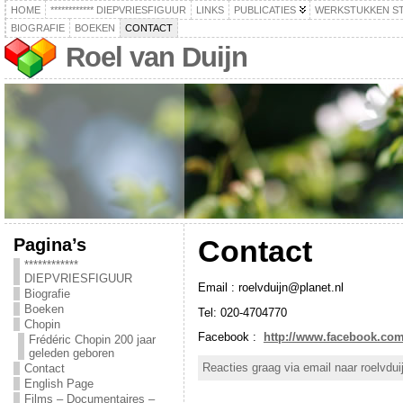
HOME
************ DIEPVRIESFIGUUR
LINKS
PUBLICATIES
WERKSTUKKEN S
BIOGRAFIE
BOEKEN
CONTACT
Roel van Duijn
Pagina’s
Contact
************
DIEPVRIESFIGUUR
Email : roelvduijn@planet.nl
Biografie
Boeken
Tel: 020-4704770
Chopin
Facebook :
http://www.facebook.com
Frédéric Chopin 200 jaar
geleden geboren
Reacties graag via email naar roelvdui
Contact
English Page
Films – Documentaires –