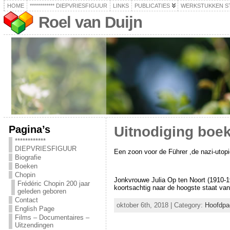
HOME
************ DIEPVRIESFIGUUR
LINKS
PUBLICATIES
WERKSTUKKEN S
Roel van Duijn
Pagina’s
Uitnodiging boe
************
DIEPVRIESFIGUUR
Een zoon voor de Führer ,de nazi-utopi
Biografie
Boeken
Chopin
Jonkvrouwe Julia Op ten Noort (1910-19
Frédéric Chopin 200 jaar
koortsachtig naar de hoogste staat va
geleden geboren
Contact
oktober 6th, 2018 | Category:
Hoofdpa
English Page
Films – Documentaires –
Uitzendingen