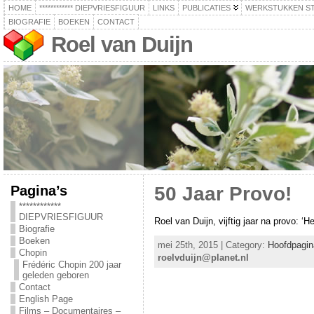
HOME
************ DIEPVRIESFIGUUR
LINKS
PUBLICATIES
WERKSTUKKEN S
BIOGRAFIE
BOEKEN
CONTACT
Roel van Duijn
Pagina’s
50 Jaar Provo!
************
DIEPVRIESFIGUUR
Roel van Duijn, vijftig jaar na provo: ‘H
Biografie
Boeken
mei 25th, 2015 | Category:
Hoofdpagin
Chopin
roelvduijn@planet.nl
Frédéric Chopin 200 jaar
geleden geboren
Contact
English Page
Films – Documentaires –