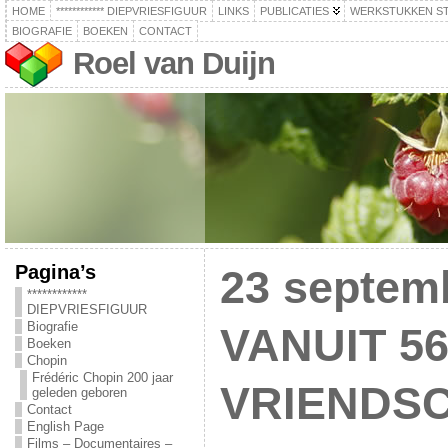
HOME
************ DIEPVRIESFIGUUR
LINKS
PUBLICATIES
WERKSTUKKEN S
BIOGRAFIE
BOEKEN
CONTACT
Roel van Duijn
Pagina’s
23 septem
************
DIEPVRIESFIGUUR
Biografie
VANUIT 5
Boeken
Chopin
Frédéric Chopin 200 jaar
VRIENDS
geleden geboren
Contact
English Page
Films – Documentaires –