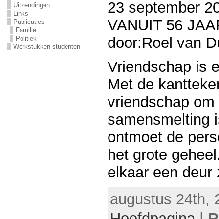
23 september 20
Uitzendingen
Links
VANUIT 56 JA
Publicaties
Familie
door:Roel van D
Politiek
Werkstukken studenten
Vriendschap is e
Met de kantteken
vriendschap om 
samensmelting i
ontmoet de pers
het grote gehee
elkaar een deur 
augustus 24th, 
Hoofdpagina
|
R