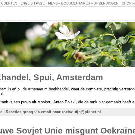
TUDENTEN
ENGLISH PAGE
FILMS – DOCUMENTAIRES – UITZENDINGEN
CHOPIN
handel, Spui, Amsterdam
am in en bij de Athenaeum boekhandel, waar de complete, prachtig verzorgde 
al.
 tank is een provo uit Moskou, Anton Polski, die de tank hier gemaakt heeft 
na
|
Reacties graag via email naar roelvduijn@planet.nl
euwe Sovjet Unie misgunt Oekraïn