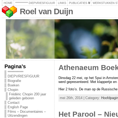
HOME
************ DIEPVRIESFIGUUR
LINKS
PUBLICATIES
WERKSTUKKEN S
Roel van Duijn
Pagina’s
Athenaeum Boek
************
DIEPVRIESFIGUUR
Dinsdag 22 mei, op het Spui in Amsterd
Biografie
werd gepresenteerd. Met klappertje en 
Boeken
Hier 2 foto’s. De man op de Russische
Chopin
Frédéric Chopin 200 jaar
mei 26th, 2014 | Category:
Hoofdpagi
geleden geboren
Contact
English Page
Films – Documentaires –
Het Parool – Ni
Uitzendingen