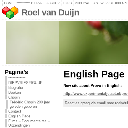
HOME
************ DIEPVRIESFIGUUR
LINKS
PUBLICATIES
WERKSTUKKEN S
Roel van Duijn
Pagina’s
English Page
************
DIEPVRIESFIGUUR
New site about Provo in English:
Biografie
Boeken
http://www.experimentaljetset.nl/pro
Chopin
Frédéric Chopin 200 jaar
Reacties graag via email naar roelvdu
geleden geboren
Contact
English Page
Films – Documentaires –
Uitzendingen