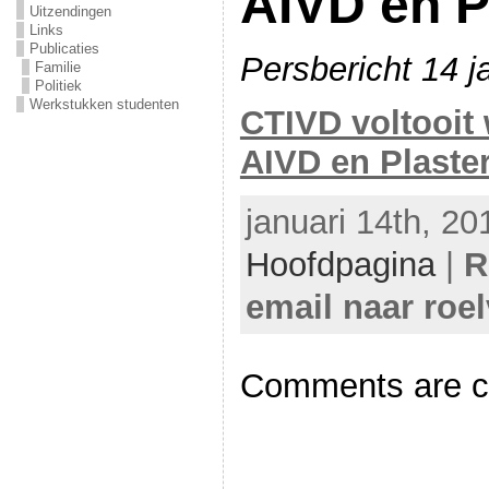
AIVD en P
Uitzendingen
Links
Publicaties
Persbericht 14 j
Familie
Politiek
Werkstukken studenten
CTIVD voltooit
AIVD en Plaste
januari 14th, 20
Hoofdpagina
|
R
email naar roe
Comments are c