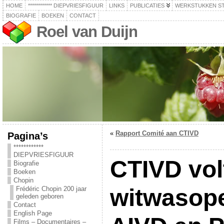
HOME
************ DIEPVRIESFIGUUR
LINKS
PUBLICATIES
WERKSTUKKEN S
BIOGRAFIE
BOEKEN
CONTACT
Roel van Duijn
«
Rapport Comité aan CTIVD
Pagina’s
************
DIEPVRIESFIGUUR
CTIVD vol
Biografie
Boeken
Chopin
witwasope
Frédéric Chopin 200 jaar
geleden geboren
Contact
English Page
Films – Documentaires –