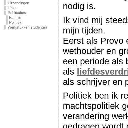
Uitzendingen
nodig is.
Links
Publicaties
Ik vind mij steed
Familie
Politiek
Werkstukken studenten
mijn tijden.
Eerst als Provo 
wethouder en gro
een periode als 
als
liefdesverdr
als schrijver en p
Politiek ben ik r
machtspolitiek ge
verandering werk
gedragen wordt 