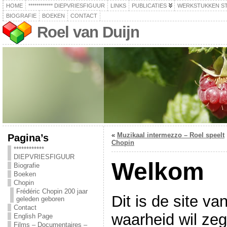
HOME
************ DIEPVRIESFIGUUR
LINKS
PUBLICATIES
WERKSTUKKEN S
BIOGRAFIE
BOEKEN
CONTACT
Roel van Duijn
«
Muzikaal intermezzo – Roel speelt
Pagina’s
Chopin
************
DIEPVRIESFIGUUR
Welkom
Biografie
Boeken
Chopin
Frédéric Chopin 200 jaar
Dit is de site v
geleden geboren
Contact
waarheid wil ze
English Page
Films – Documentaires –