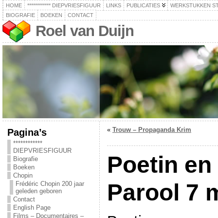
HOME
************ DIEPVRIESFIGUUR
LINKS
PUBLICATIES
WERKSTUKKEN S
BIOGRAFIE
BOEKEN
CONTACT
Roel van Duijn
«
Trouw – Propaganda Krim
Pagina’s
************
DIEPVRIESFIGUUR
Poetin en 
Biografie
Boeken
Chopin
Parool 7 
Frédéric Chopin 200 jaar
geleden geboren
Contact
English Page
Films – Documentaires –