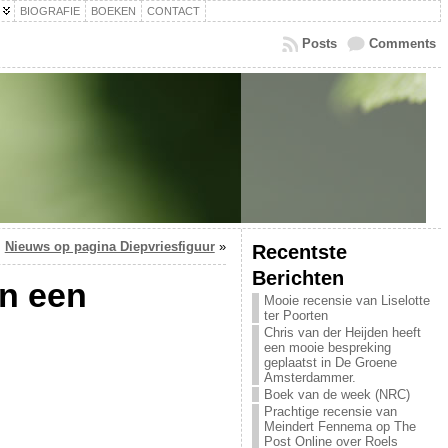
BIOGRAFIE
BOEKEN
CONTACT
Posts
Comments
Nieuws op pagina Diepvriesfiguur
»
Recentste
Berichten
en een
Mooie recensie van Liselotte
ter Poorten
Chris van der Heijden heeft
een mooie bespreking
geplaatst in De Groene
Amsterdammer.
Boek van de week (NRC)
Prachtige recensie van
Meindert Fennema op The
Post Online over Roels