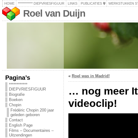
HOME
************ DIEPVRIESFIGUUR
LINKS
PUBLICATIES
WERKSTUKKEN S
Roel van Duijn
«
Roel was in Madrid!
Pagina’s
************
… nog meer It
DIEPVRIESFIGUUR
Biografie
Boeken
videoclip!
Chopin
Frédéric Chopin 200 jaar
geleden geboren
Contact
English Page
Films – Documentaires –
Uitzendingen