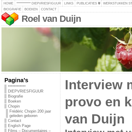
HOME
************ DIEPVRIESFIGUUR
LINKS
PUBLICATIES
WERKSTUKKEN S
BIOGRAFIE
BOEKEN
CONTACT
Roel van Duijn
Pagina’s
Interview 
************
DIEPVRIESFIGUUR
Biografie
provo en 
Boeken
Chopin
Frédéric Chopin 200 jaar
van Duijn
geleden geboren
Contact
English Page
Films – Documentaires –